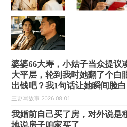
婆婆66大寿，小姑子当众提议
大平层，轮到我时她翻了个白
出钱吧？我1句话让她瞬间脸白
三更写故事 2026-08-01
我婚前自己买了房，对外说是
地说房子咱家买了