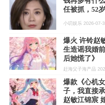
钱再多有什么
任被抓，52
小叨娱乐 2026-07-3
爆火 许铃赵
生造谣我婚
后她慌了》
赶海父子海产品 2026
爆款《心机
子，我直接
赵敏江锦宸 