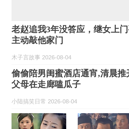
老赵追我3年没答应，继女上
主动敲他家门
木子言故事 2026-08-04
偷偷陪男闺蜜酒店通宵,清晨推
父母在走廊嗑瓜子
小陆搞笑日常 2026-08-04