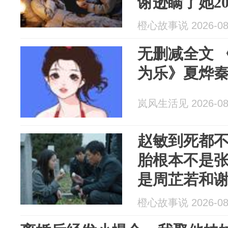
谢逊瞒了她2
橙心故事说 2026-08
无删减全文 
为乐》夏烨
岚风生活见 2026-08
赵敏到死都
胎根本不是
是周芷若和谢
一个惊天秘
橙心故事说 2026-08