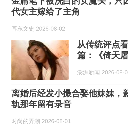
金庸笔下被洗白的女魔头，只
代女主嫁给了主角
耳东文史 2026-08-02
从传统评点
篇：《倚天
澎湃新闻 2026-08-0
离婚后经发小撮合娶他妹妹，
轨那年留有录音
时尚的弄潮 2026-08-01