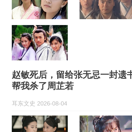
赵敏死后，留给张无忌一封遗
帮我杀了周芷若
耳东文史 2026-08-04