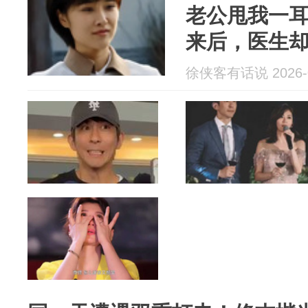
老公甩我一
来后，医生
怀孕7个月了
徐侠客有话说 2026-0
产？