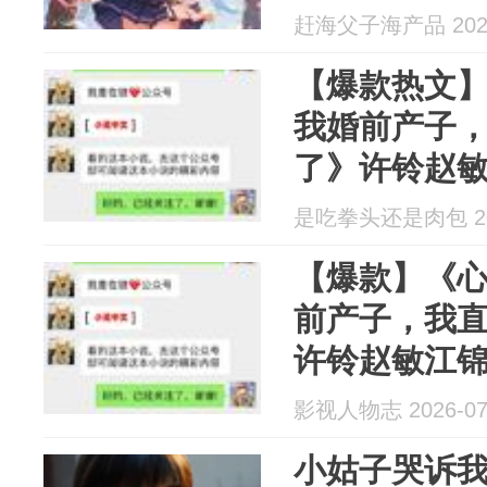
着我的病历
赶海父子海产品 2026
【爆款热文
我婚前产子
了》许铃赵
是吃拳头还是肉包 202
【爆款】《
前产子，我
许铃赵敏江
影视人物志 2026-07
小姑子哭诉