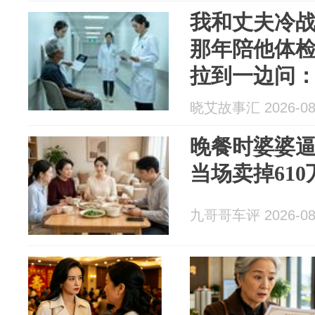
我和丈夫冷战
那年陪他体
拉到一边问
前那个手术
晓艾故事汇 2026-08
愣住
晚餐时婆婆逼
当场卖掉61
九哥哥车评 2026-08