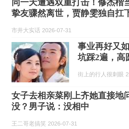
同一天遭遇双重打击！修杰楷
挚友骤然离世，贾静雯独自扛
市井大实话 2026-07-31
事业再好又
坑踩2遍，高
街上的行人很刺眼 202
女子去相亲菜刚上齐她直接地
没？男子说：没相中
王二哥老搞笑 2026-07-31