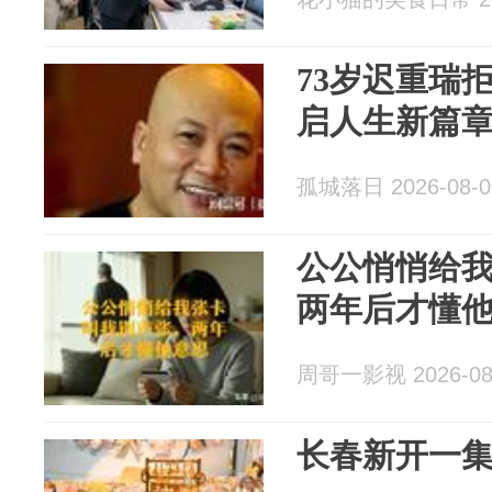
73岁迟重瑞
启人生新篇
孤城落日 2026-08-0
公公悄悄给
两年后才懂
周哥一影视 2026-08
长春新开一