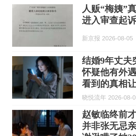
人贩“梅姨”
进入审查起
新京报 2026-08-05
结婚9年丈夫
怀疑他有外遇
看到的真相
晓悦流年 2026-08-0
赵敏临终前
并非张无忌