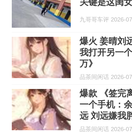
关键是这闺
九哥哥车评 2026-07
爆火 姜晴刘远《签完离婚协议，
我打开另一个
万》
品茶间闲话 2026-07
爆款 《签完
一个手机：余额
远 刘远嫌我
这话不下一
品茶间闲话 2026-07