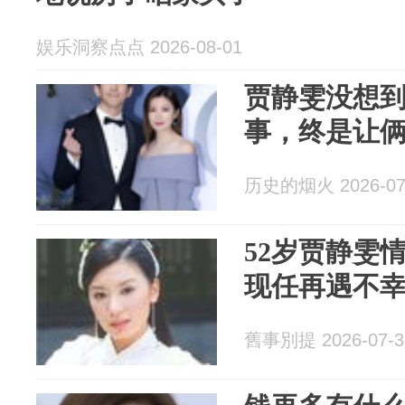
娱乐洞察点点 2026-08-01
贾静雯没想
事，终是让俩
历史的烟火 2026-07
52岁贾静雯
现任再遇不
舊事別提 2026-07-3