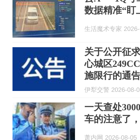
数据精准“盯
生活魔术专家 2026-0
关于公开征
心城区249
施限行的通
意见建议的
伊犁交警 2026-08-0
一天查处30
车的注意了
萧内网 2026-08-05