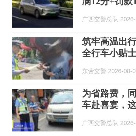
满12分+罚款1
广西交警总队 2026-0
筑牢高温出
全行车小贴
东营交警 2026-08-0
为省路费，
车赴喜宴，这下亏
广西交警总队 2026-0