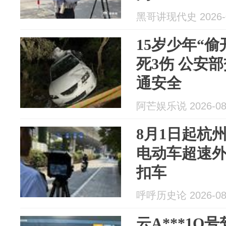
黑哥讲现代史 2026-0
15岁少年“偷
死3伤 公安
通安全
阿芒娱乐说 2026-08
8月1日起杭
电动车超速外
扣车
呼呼历史论 2026-08
云A***1Q