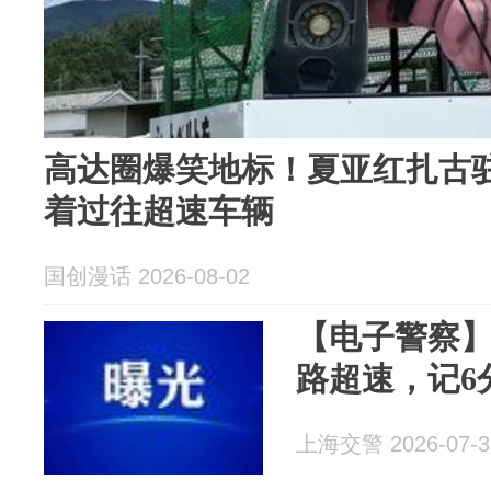
高达圈爆笑地标！夏亚红扎古驻
着过往超速车辆
国创漫话 2026-08-02
【电子警察】沪
路超速，记6
上海交警 2026-07-3