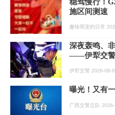
稳驾慢行！G
施区间测速
趣味萌宠的日常 2026
深夜轰鸣、
——伊犁交
伊犁交警 2026-08-0
曝光！又有
广西交警总队 2026-0