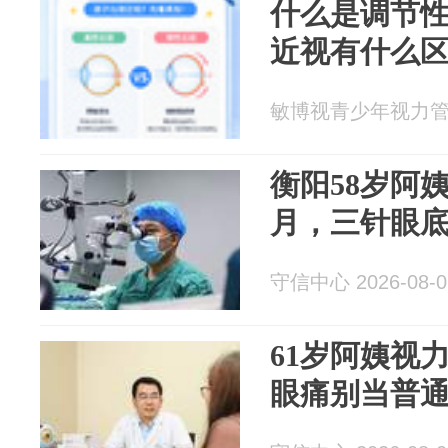
什么是调节
近视有什么
敏博视青少年视力管理 2
衡阳58岁阿
月，三针眼
守信中心 2026-08-0
61岁阿姨视
眼痛别当普通