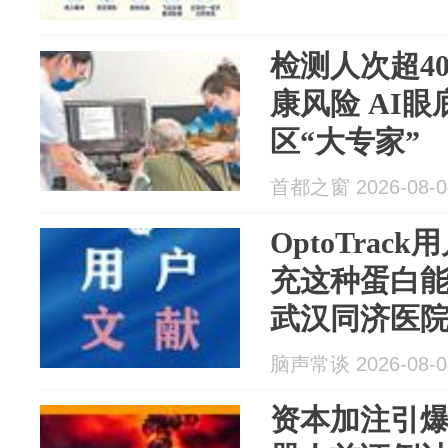
检测人次超40
康风险 AI
区“大专家”
首都之窗 2026-08-0
OptoTra
充这种蛋白
武汉同济医
光眼失明的
脑声常谈 2026-08-0
资本加注引