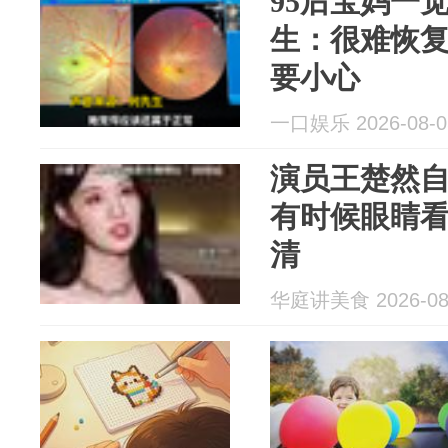
95后宝妈一
生：很难恢
要小心
一口娱乐 2026-08-0
演员王楚然自
有时候眼睛
清
华庭讲美食 2026-08