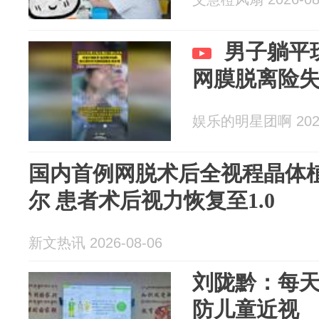
男子躺平
网膜脱离险
娱乐的明星团啊 2026
国内首例网脱术后全视程晶体
尔 患者术后视力恢复至1.0
新文热讯 2026-08-06
刘陇黔：每天
防儿童近视