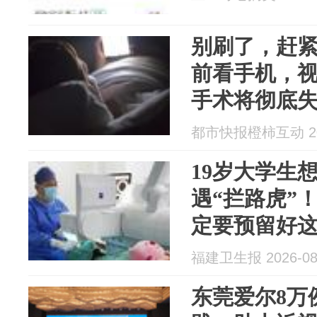
别刷了，赶紧
前看手机，
手术将彻底
都市快报橙柿互动 202
19岁大学生
遇“拦路虎”
定要预留好
福建卫生报 2026-08
东莞爱尔8万