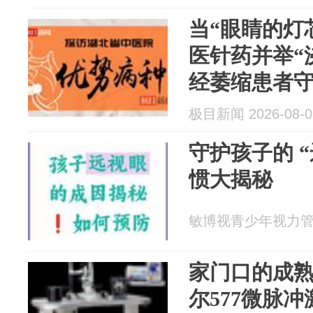
当“眼睛的灯
医针药并举“
经萎缩患者
极目新闻 2026-08-0
守护孩子的 
惯大揭秘
敏博视青少年视力管理 2
家门口的成
尔577微脉