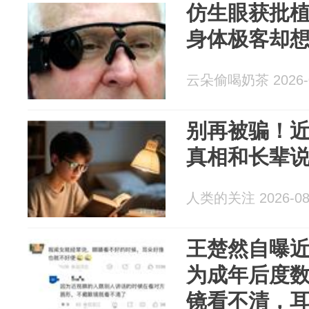
仿生眼获批植
身体极客却
云朵偷喝奶茶 2026-0
别再被骗！
真相和长辈
人类的关注 2026-08
王楚然自曝近
为成年后度
镜看不清，