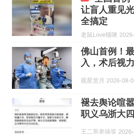
让盲人重见
全搞定
老鼠Love猫咪 2026-
佛山首例！
入，术后视力
观星赏月 2026-08-0
褪去舆论喧
职义乌浙大
王二哥老搞笑 2026-0