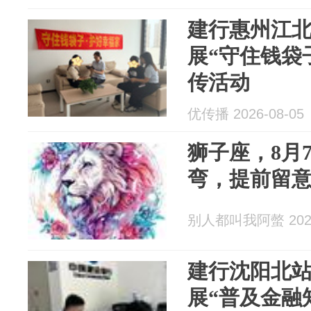
建行惠州江
展“守住钱袋
传活动
优传播 2026-08-05
狮子座，8月
弯，提前留
别人都叫我阿螫 2026
建行沈阳北
展“普及金融