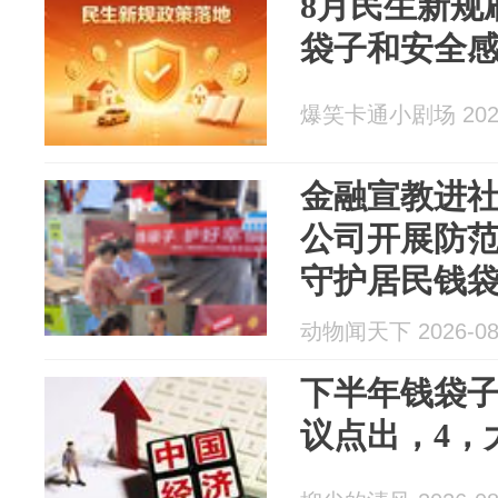
8月民生新规
袋子和安全
爆笑卡通小剧场 2026
金融宣教进社
公司开展防
守护居民钱
动物闻天下 2026-08
下半年钱袋子
议点出，4，