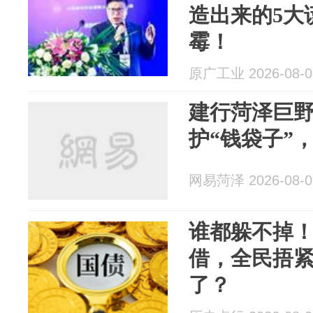
造出来的5大
霉！
原广工业 2026-08-0
建行菏泽巨
护“钱袋子”
网易菏泽 2026-08-0
谁都躲不掉
借，全民捂
了？