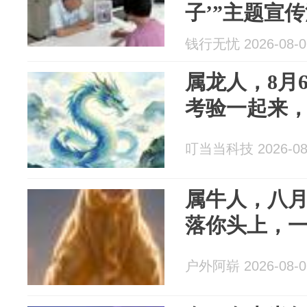
子’”主题宣
钱行无忧 2026-08-0
属龙人，8月
考验一起来
叮当当科技 2026-08
属牛人，八
落你头上，
户外阿崭 2026-08-0