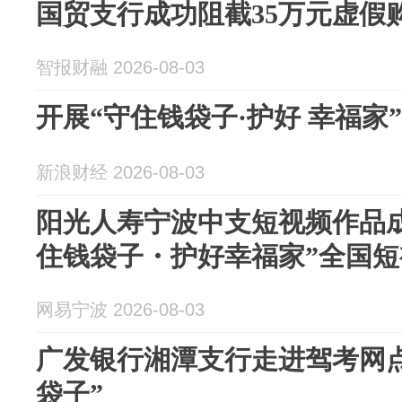
国贸支行成功阻截35万元虚假
智报财融 2026-08-03
开展“守住钱袋子·护好 幸福家
新浪财经 2026-08-03
阳光人寿宁波中支短视频作品
住钱袋子・护好幸福家”全国
网易宁波 2026-08-03
广发银行湘潭支行走进驾考网点
袋子”