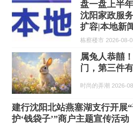
盘一盘上半年
沈阳家政服
扩容|本地新闻(
栋察楼市 2026-08-0
属兔人恭囍
门，第三件
时尚的弄潮 2026-08
建行沈阳北站燕塞湖支行开展
护‘钱袋子’”商户主题宣传活动