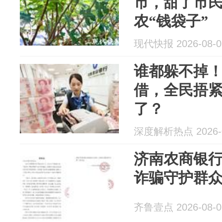
市，甜了市
农“钱袋子”
现代快报 2026-08-0
谁都躲不掉
借，全民捂
了？
深度解析热点 2026-0
济南农商银
诈骗守护群众
齐鲁壹点 2026-08-0