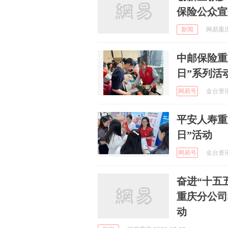
保险公众宣
新闻
网易重庆 
中邮保险重
日”系列活
网易号
金台资讯 
平安人寿重
日”活动
网易号
金台资讯 
奋进“十五
重庆分公司
动