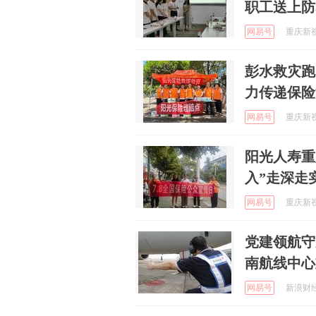
职工送上防
网易号
重庆新视野
彭水救灾跑出加速度 阳光
力传递保险
网易号
重庆新视野
阳光人寿重
入”走深走
网易号
重庆新视野
党建领航守
南航线中心
网易号
新浪财经 