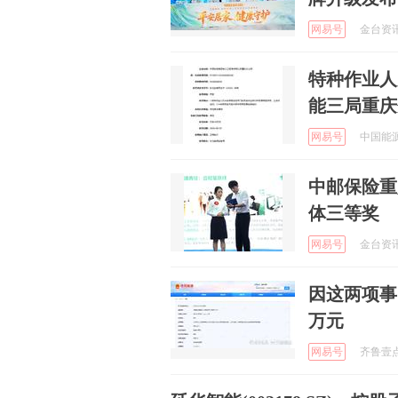
网易号
金台资讯 
特种作业人
能三局重庆
网易号
中国能源网
中邮保险重
体三等奖
网易号
金台资讯 
因这两项事
万元
网易号
齐鲁壹点 