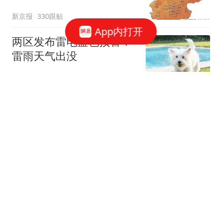
新京报
330跟贴
App内打开
两区发布雷电蓝色预警！
雷雨天气出没
BRTV新闻
4跟贴
“毛毛虫”进入暴食期，小
鸟不爱吃，小蜂迎战
新京报
187跟贴
万米高空女孩心脏不适，
北中医四名教师机舱施救
环球网资讯
25跟贴