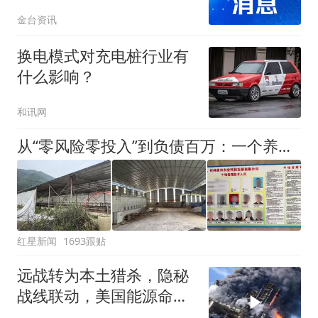
定开工窗口期
金台资讯
换电模式对充电桩行业有
什么影响？
和讯网
从“零风险零投入”到负债百万：一个养牛项目崩盘后，谁该为农户的贷款买单丨红星调查
红星新闻
1693跟贴
远战转为本土猎杀，隐秘
战线联动，美国能源命脉
惨遭重创