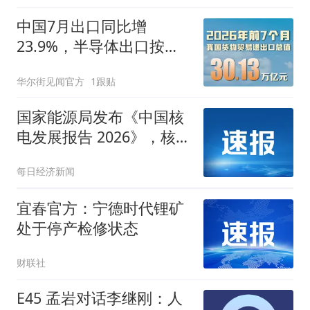
中国7月出口同比增
23.9%，半导体出口按价
值计算同比近乎翻番，进
华尔街见闻官方
1跟贴
口同比增27.5%
国家能源局发布《中国核
电发展报告 2026》，核电
机组在建规模连续19年全
每日经济新闻
球第一
宜春官方：宁德时代锂矿
处于停产检修状态
财联社
E45 孟岩对话李继刚：人