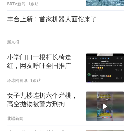
BRTV新闻
1跟贴
丰台上新！首家机器人面馆来了
新京报
小学门口一根杆长椅走
红，网友呼吁全国推广
环球网资讯
1跟贴
女子九楼连扔六个烂桃，
高空抛物被警方刑拘
北疆新闻