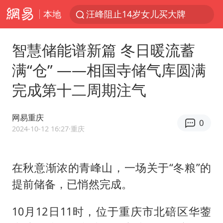
本地
汪峰阻止14岁女儿买大牌
朱雨玲晋级WTT横滨冠军赛女单八强
智慧储能谱新篇 冬日暖流蓄
美国将对多晶硅衍生品加征15%关税
满“仓” ——相国寺储气库圆满
陕西省委书记赶赴柞水县杏坪镇
完成第十二周期注气
泰国校园枪击案死亡人数升至7人
官方通报教师招聘笔试前13名被淘汰
网易重庆
0
27岁女子组织卖淫集团被悬赏通缉
2024-10-12 16:27
·重庆
女孩摆摊卖菌子时收到北大通知书
改名后的“青海拉面”店
在秋意渐浓的青峰山，一场关于“冬粮”的
提前储备，已悄然完成。
广岛核爆81周年央视播《奥本海默》
公司“上四休三”但要降薪1000元
10月12日11时，位于重庆市北碚区华蓥