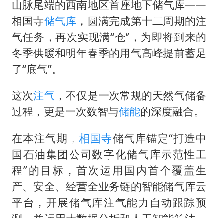
男子杀人后逃进深山21年活得像野人
山脉尾端的西南地区首座地下储气库——
70多岁父亲独自坐车到上海看望女儿
相国寺
储气库
，圆满完成第十二周期的注
气任务，再次实现满“仓”，为即将到来的
OpenAI为免费用户升级GPT-5.6 Luna
冬季供暖和明年春季的用气高峰提前蓄足
“中国蔬菜之乡”最高温达41.8℃
了“底气”。
985博士后被曝在妻子孕期出轨后续
如何把百年大党建设得更加坚强有力？
这次
注气
，不仅是一次常规的天然气储备
过程，更是一次数智与
储能
的深度融合。
在本注气期，
相国寺
储气库锚定“打造中
国石油集团公司数字化储气库示范性工
程”的目标，首次运用国内首个覆盖生
产、安全、经营全业务链的智能储气库云
平台，开展储气库注气能力自动跟踪预