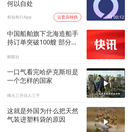
何以自处
00:12
有知有行App
云音乐特供
中国船舶旗下北海造船手
持订单突破100艘 部分订
单交船期已排至2030年
财联社
一口气看完哈萨克斯坦是
一个怎样的国家
烽火三月佳人三千
这就是外国为什么把天然
气装进塑料袋的原因