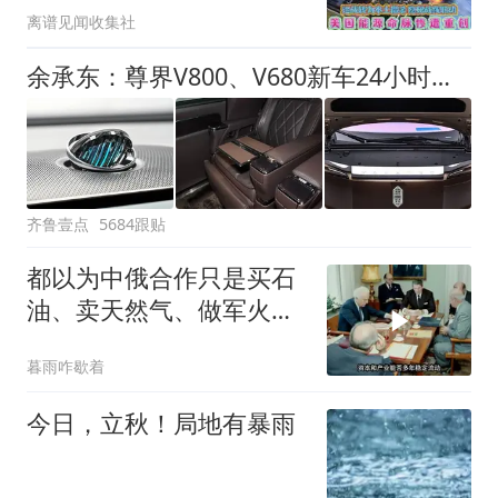
离谱见闻收集社
余承东：尊界V800、V680新车24小时大定突破3500台
齐鲁壹点
5684跟贴
都以为中俄合作只是买石
油、卖天然气、做军火生
意？
暮雨咋歇着
今日，立秋！局地有暴雨