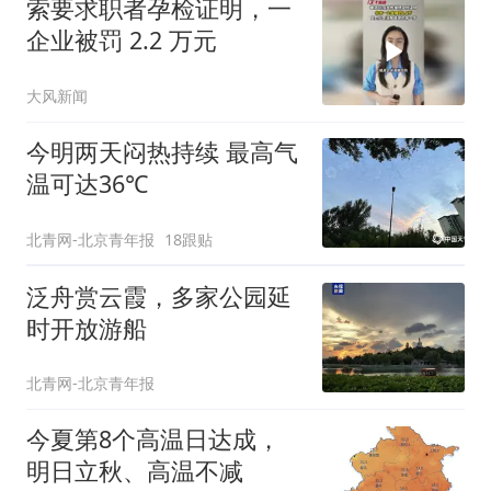
索要求职者孕检证明，一
企业被罚 2.2 万元
大风新闻
今明两天闷热持续 最高气
温可达36℃
北青网-北京青年报
18跟贴
泛舟赏云霞，多家公园延
时开放游船
北青网-北京青年报
今夏第8个高温日达成，
明日立秋、高温不减