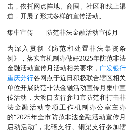
暑期研学游升温 在旅途中增长知识
击，依托网点阵地、商圈、社区和线上渠
猫咪过火把节被抹成黑猫
道，开展了形式多样的宣传活动。
BLG经理辟谣Bin离队
集中宣传——防范非法金融活动宣传月
曹颖儿子首次演长剧
“开学三件套”全线暴涨
为深入贯彻《防范和处置非法集资条
总书记点赞的非遗苗绣焕发新生机
例》，落实市机制办做好2025年防范非法
金融活动宣传月活动相关要求，
广发银行
重庆分行
各网点于近日积极联合辖区相关
单位开展防范非法金融活动宣传月集中宣
传活动，大渡口支行参加市防范和打击非
法金融活动专项工作机制办公室主办
的“2025年全市防范非法金融活动宣传月
启动活动”，北碚支行、铜梁支行参加辖