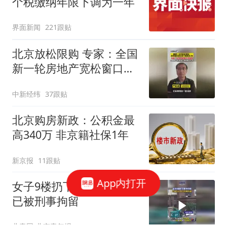
个税缴纳年限下调为一年
界面新闻
221跟贴
北京放松限购 专家：全国
新一轮房地产宽松窗口打
开
中新经纬
37跟贴
北京购房新政：公积金最
高340万 非京籍社保1年
新京报
11跟贴
App内打开
女子9楼扔下家中烂桃，
已被刑事拘留
北青网-北京青年报