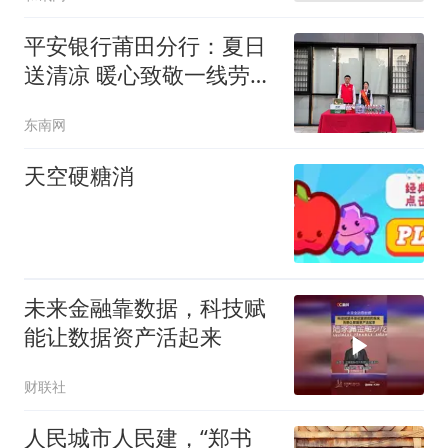
筑牢金融法治屏障
平安银行莆田分行：夏日
送清凉 暖心致敬一线劳动
者
东南网
天空硬糖消
未来金融靠数据，科技赋
能让数据资产活起来
财联社
人民城市人民建，“郑书