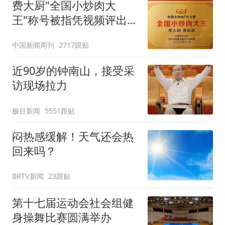
费大厨"全国小炒肉大
王"称号被指凭视频评出
官方回应
中国新闻周刊
2717跟贴
近90岁的钟南山，接受采
访现场拉力
极目新闻
5551跟贴
闷热感缓解！天气还会热
回来吗？
BRTV新闻
23跟贴
第十七届运动会社会组健
身操舞比赛圆满举办