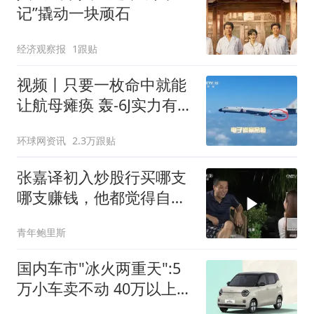
记”撬动一块顽石
经济观察报
1跟贴
视频丨只要一枚命中就能
让航母瘫痪 轰-6J实力有多
强？
环球网资讯
2.3万跟贴
张嘉译初入炒股行买哪支
哪支赚钱，他都觉得自己
是金融奇才
青年鲍里斯
国内车市"冰火两重天":5
万小车卖不动 40万以上的
抢购