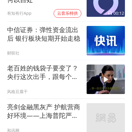
00:12
有知有行App
云音乐特供
中信证券：弹性资金流出
后 银行板块短期开始走稳
财联社
老百姓的钱袋子要变了？
央行这次出手，跟每个人
有关
风格豆腐干
亮剑金融黑灰产 护航营商
好环境——上海普陀严
打“代理维权”敲诈犯罪、
和讯网