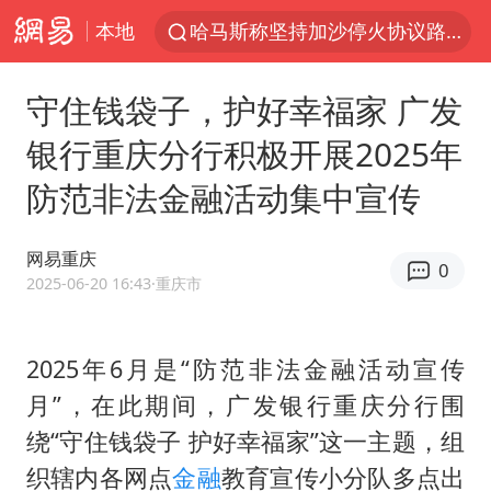
本地
哈马斯称坚持加沙停火协议路线图
浙江省甬江发生2026年第1号洪水
守住钱袋子，护好幸福家 广发
白海豚对华东华北影响会大于巴威
银行重庆分行积极开展2025年
央视新主播李秋莹母校发文祝贺
防范非法金融活动集中宣传
独闯南太行的失联女生最后轨迹已确认
上门女婿出轨女邻居多年被判重婚罪
网易重庆
0
国足U17与阿森纳决赛取消 并列冠军
2025-06-20 16:43
·重庆市
浙江近300条预警生效中 今夜大部暴雨
香港刷新1884年以来最高气温纪录
2025年6月是“防范非法金融活动宣传
月”，在此期间，广发银行重庆分行围
上海全力守护市民“菜篮子”
绕“守住钱袋子 护好幸福家”这一主题，组
以军士兵把枪口对准中国记者
织辖内各网点
金融
教育宣传小分队多点出