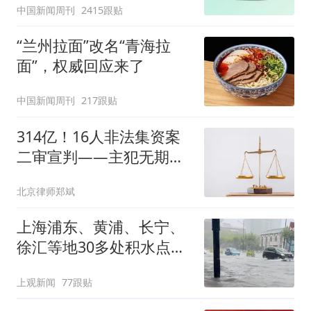
中国新闻周刊
2415跟贴
“兰州拉面”改名“青海拉
面”，权威回应来了
中国新闻周刊
217跟贴
314亿！16人非法集资案
二审宣判——主犯无期，
从犯5到15年，法律怎么
北京律师郑斌
区分？
上海浦东、黄浦、长宁、
徐汇等地30多处积水点正
在抢排
上观新闻
77跟贴