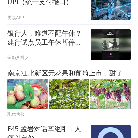
UPI（统一支付接口）
虎嗅APP
银行人，难道不配午休？
建行试点员工午休暂停柜
面服务
金融八卦女
南京江北新区无花果和葡萄上市，甜了市民果盘子鼓了果农“钱袋子”
现代快报
E45 孟岩对话李继刚：人
何以自处