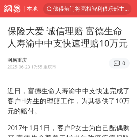
本地
佛得角门将亮相智利俱乐部主场
陈熠叫医疗暂停被驳回 带伤遭逆转
保险大爱 诚信理赔 富德生命
深圳地面沉降致车辆损坏系谣言
人寿渝中中支快速理赔10万元
多地要求领导干部带头休假
今年已有4位周星驰电影配角去世
网易重庆
0
法国下周开始禁止未经同意的电话营销
2025-06-23 17:55
·重庆市
CIA被曝已秘密设立古巴工作组
近日，富德生命人寿渝中中支快速完成了
我国编制完成新版全月地质图
客户H先生的理赔工作，为其提供了10万
外交部发言人就广岛核爆81周年等答记者问
元的赔付。
首次证实！“胶球”存在
感觉全东北都在等7号
2017年1月1日，客户P女士为自己配偶购