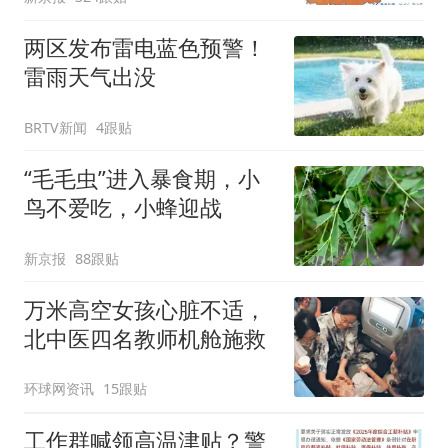
两区发布雷电蓝色预警！
雷雨天气出没
BRTV新闻
4跟贴
“毛毛虫”进入暴食期，小
鸟不爱吃，小蜂迎战
新京报
88跟贴
万米高空女孩心脏不适，
北中医四名教师机舱施救
环球网资讯
15跟贴
工作群喊领高温津贴？警