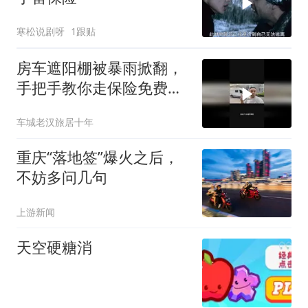
寒松说剧呀
1跟贴
房车遮阳棚被暴雨掀翻，
手把手教你走保险免费换
新
车城老汉旅居十年
重庆“落地签”爆火之后，
不妨多问几句
上游新闻
天空硬糖消