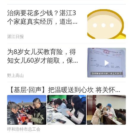
治病要花多少钱？湛江3
个家庭真实经历，道出普
通家庭的就医压力
湛江日报
为8岁女儿买教育险，得
知女儿60岁才能取，保险
公司回应
野上高山
【基层·回声】把温暖送到心坎 将关怀落到实处 | 青橙融媒“工会人”的暖心答卷
呼和浩特市总工会