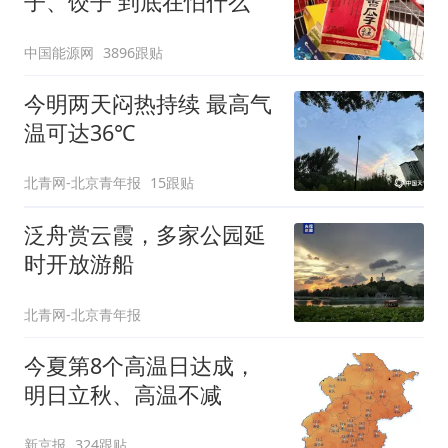
子、饺子 到底在怕什么
中国能源网
3896跟贴
今明两天闷热持续 最高气
温可达36℃
北青网-北京青年报
15跟贴
泛舟赏云霞，多家公园延
时开放游船
北青网-北京青年报
今夏第8个高温日达成，
明日立秋、高温不减
新京报
324跟贴