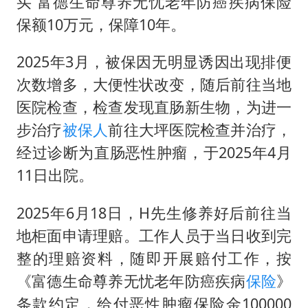
买 富德生命尊养无忧老年防癌疾病保险
泰国一女公务员妆容引争议 本人回应
保额10万元，保障10年。
U17国足1分钟轰2球
80后女柜员逆袭成4200亿银行副行长
2025年3月，被保因无明显诱因出现排便
27岁女子成组织卖淫集团主犯被通缉
次数增多，大便性状改变，随后前往当地
奋进开新局 实干挑大梁
医院检查，检查发现直肠新生物，为进一
步治疗
被保人
前往大坪医院检查并治疗，
经过诊断为直肠恶性肿瘤，于2025年4月
11日出院。
2025年6月18日，H先生修养好后前往当
地柜面申请理赔。工作人员于当日收到完
整的理赔资料，随即开展赔付工作，按
《富德生命尊养无忧老年防癌疾病
保险
》
条款约定，给付恶性肿瘤保险金100000