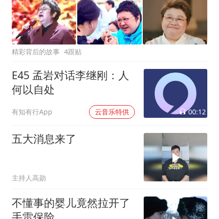
精彩背后的故事
4跟贴
E45 孟岩对话李继刚：人
何以自处
00:12
有知有行App
云音乐特供
五大消息来了
主持人高勋
不懂事的婴儿竟然拉开了
手雷保险