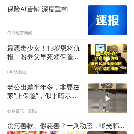
保险AI营销 深度重构
每日经济新闻
最恶毒少女！13岁恩将仇
报，盼养父早死领保险，
人性彻底扭曲
ulu秋名山
老公出差半年多，非要在
家“上保险”，似乎暗示着
什么！
妙趣直怼
1跟贴
贪污善款、假慈善？一则动态，曝光韩红真实地位，让多少黑粉脸红