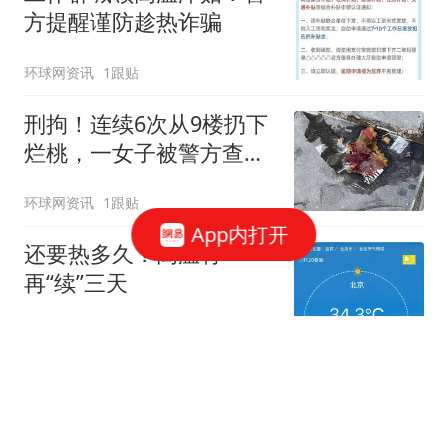
方提醒谨防趁热诈骗
环球网资讯
1跟贴
刑拘！连续6次从9楼扔下
烂桃，一女子被警方查
获！
环球网资讯
1跟贴
App内打开
还要热多久？高温将
再“续”三天
新京报
71跟贴
6次从9楼扔水果，通州一女子因涉嫌高空
抛物罪被刑拘