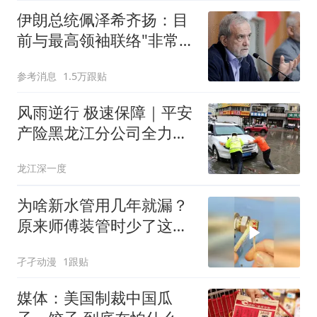
伊朗总统佩泽希齐扬：目
前与最高领袖联络"非常困
难"
参考消息
1.5万跟贴
风雨逆行 极速保障｜平安
产险黑龙江分公司全力驰
援哈尔滨8·4特大暴雨救灾
龙江深一度
理赔工作
为啥新水管用几年就漏？
原来师傅装管时少了这
个“防漏保险”
孑孑动漫
1跟贴
媒体：美国制裁中国瓜