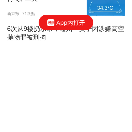
新京报
71跟贴
App内打开
6次从9楼扔水果，通州一女子因涉嫌高空
抛物罪被刑拘
澎湃新闻
77跟贴
无遥控无延迟，机器人乒乓大战来了
北青网-北京青年报
暑期北京多家博物馆延时开放，这份逛展
指南请收好
新京报