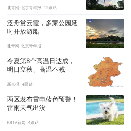
北青网-北京青年报
15跟贴
泛舟赏云霞，多家公园延
时开放游船
北青网-北京青年报
今夏第8个高温日达成，
明日立秋、高温不减
新京报
4跟贴
两区发布雷电蓝色预警！
雷雨天气出没
BRTV新闻
4跟贴