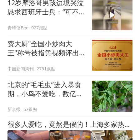
12岁摩洛哥男孩边境哭泣
改签但没兑现
恳求西班牙士兵：“可不可
以不要把我遣返回国”
青蜂侠Bee
927跟贴
费大厨"全国小炒肉大
王"称号被指凭视频评出
官方回应
中国新闻周刊
2751跟贴
北京的“毛毛虫”进入暴食
期，小鸟不爱吃，数亿头
小蜂迎战
新京报
57跟贴
很多人爱吃，竟然是假的！上海多家热门餐饮店被曝光，网友热议