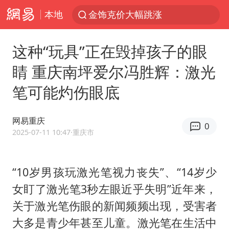
本地
金饰克价大幅跳涨
多地要求领导干部带头休假
这种“玩具”正在毁掉孩子的眼
女子利用漏洞0元薅走3000多件家电
睛 重庆南坪爱尔冯胜辉：激光
24小时不关空调 电费会更低吗
笔可能灼伤眼底
中国“五箭齐发”反制美国
龚宝冬烈士安葬仪式举行
网易重庆
0
浙江舟山21条水上客运航线停航
2025-07-11 10:47
·重庆市
中央气象台发布台风黄色预警
狄龙7300万提前续约值不值
“10岁男孩玩激光笔视力丧失”、“14岁少
女盯了激光笔3秒左眼近乎失明”近年来，
“梅姨”准确年龄仍未知
关于激光笔伤眼的新闻频频出现，受害者
新华社权威快报|我国编制完成新版全月地质图
大多是青少年甚至儿童。激光笔在生活中