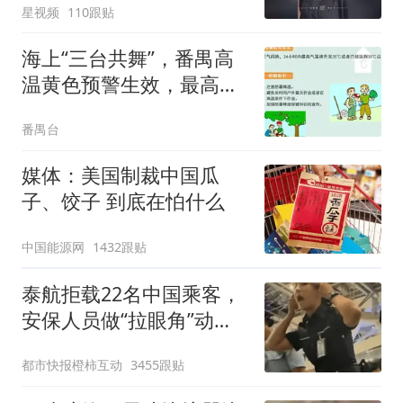
星视频
110跟贴
海上“三台共舞”，番禺高
温黄色预警生效，最高
36℃！赶紧做这事→
番禺台
媒体：美国制裁中国瓜
子、饺子 到底在怕什么
中国能源网
1432跟贴
泰航拒载22名中国乘客，
安保人员做“拉眼角”动
作，泰国机场最新回应：
都市快报橙柿互动
3455跟贴
拒绝登机决定由航司作
出；亲历者：曾承诺免费