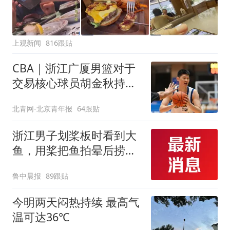
上观新闻
816跟贴
CBA｜浙江广厦男篮对于
交易核心球员胡金秋持开
放态度
北青网-北京青年报
64跟贴
浙江男子划桨板时看到大
鱼，用桨把鱼拍晕后捞
起；当事人：鱼重7斤6
鲁中晨报
89跟贴
两，做成红烧辣子鱼块，
味道很好
今明两天闷热持续 最高气
温可达36℃