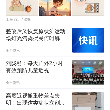
上海宝山
1跟贴
整改后又恢复原状沪运动
场灯光污染扰民何时解
金台资讯
刘陇黔：每天户外2小时
有效预防儿童近视
金台资讯
高度近视搬重物差点失
明！出现这类症状立刻急
诊