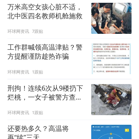
万米高空女孩心脏不适，
北中医四名教师机舱施救
环球网资讯
7跟贴
工作群喊领高温津贴？警
方提醒谨防趁热诈骗
环球网资讯
1跟贴
刑拘！连续6次从9楼扔下
烂桃，一女子被警方查
获！
环球网资讯
1跟贴
还要热多久？高温将
再“续”三天