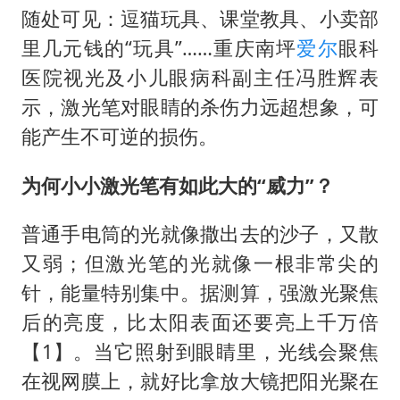
今年4位周星驰电影配角去世
随处可见：逗猫玩具、课堂教具、小卖部
号召领导带头休假 是大家不想休吗
里几元钱的“玩具”……重庆南坪
爱尔
眼科
中国经济展现强大韧性和活力
医院视光及小儿眼病科副主任冯胜辉表
示，激光笔对眼睛的杀伤力远超想象，可
能产生不可逆的损伤。
为何小小激光笔有如此大的“威力”？
普通手电筒的光就像撒出去的沙子，又散
又弱；但激光笔的光就像一根非常尖的
针，能量特别集中。据测算，强激光聚焦
后的亮度，比太阳表面还要亮上千万倍
【1】。当它照射到眼睛里，光线会聚焦
在视网膜上，就好比拿放大镜把阳光聚在