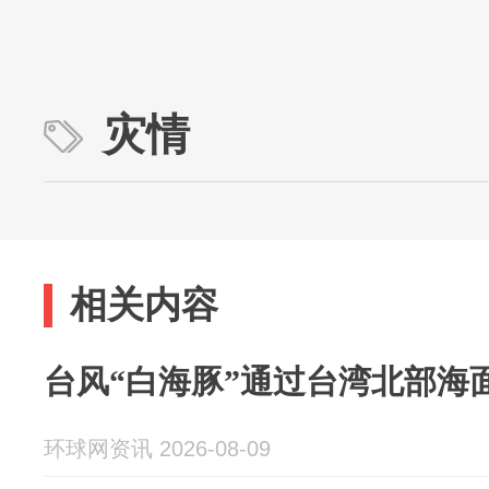
灾情
相关内容
台风“白海豚”通过台湾北部海面
环球网资讯 2026-08-09