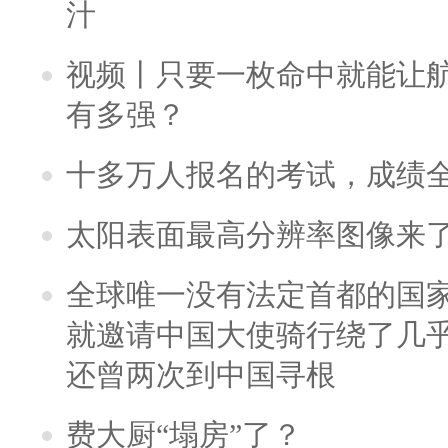
汁
视频丨只要一枚命中就能让航母
有多强？
十多万人报名的考试，成绩
太阳表面最高分辨率图像来
全球唯一没有法定首都的国
就邀请中国大使骑行绕了几
还曾两次到中国寻根
费大厨“塌房”了？