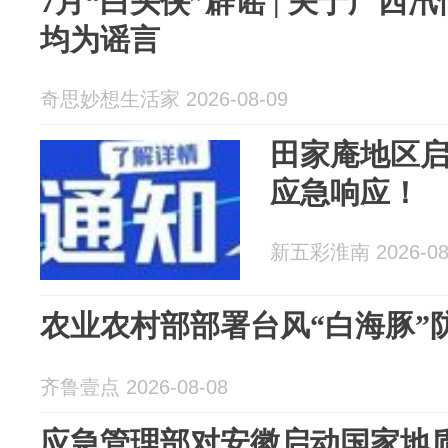
7月“白头侠”辟谣 | 关于广
均为谣言
奇思妙想生活家 2026-08-09
田家庵地区
应急响应！
新五彩淮南 2026-08
农业农村部部署台风“白海豚”
齐鲁壹点 2026-08-08
应急管理部对安徽启动国家地