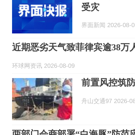
受灾
界面新闻 2026-08-0
近期恶劣天气致菲律宾逾38万
环球网资讯 2026-08-09
前置风控筑防
舟山交通97 2026-08
两部门会商部署“白海豚”防范