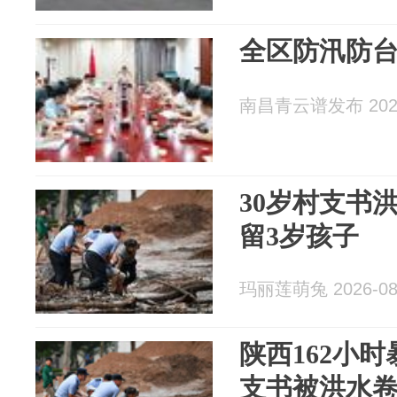
全区防汛防
南昌青云谱发布 2026
30岁村支书
留3岁孩子
玛丽莲萌兔 2026-08
陕西162小时
支书被洪水