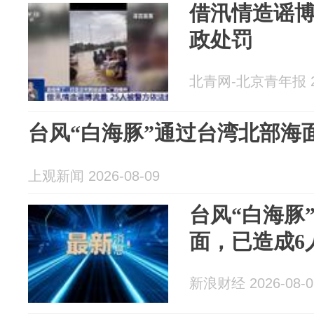
借汛情造谣博
政处罚
北青网-北京青年报 20
台风“白海豚”通过台湾北部海
上观新闻 2026-08-09
台风“白海豚
面，已造成6
新浪财经 2026-08-0