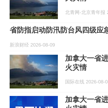
北青网-北京青年报 20
省防指启动防汛防台风四级应
新浪财经 2026-08-09
加拿大一省
火灾情
国际在线 2026-08-0
加拿大一省