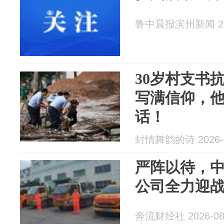
鲁中晨报滨州新闻 202
30岁村支书
写满信仰，
话！
封情舞韵的诗 2026-0
严阵以待，
公司全力迎战
奔流财经社 2026-08