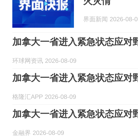
火灾情
界面新闻 2026-08-0
加拿大一省进入紧急状态应对
环球网资讯 2026-08-09
加拿大一省进入紧急状态应对
格隆汇APP 2026-08-09
加拿大一省进入紧急状态应对
金融界 2026-08-09