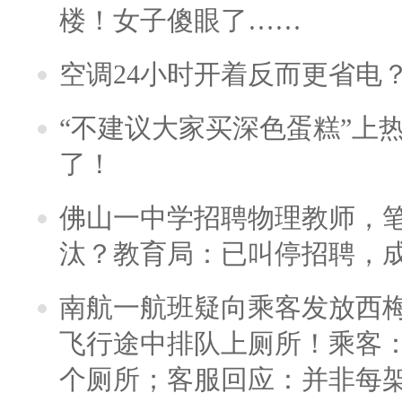
楼！女子傻眼了……
空调24小时开着反而更省电
“不建议大家买深色蛋糕”上
了！
佛山一中学招聘物理教师，笔
汰？教育局：已叫停招聘，
南航一航班疑向乘客发放西
飞行途中排队上厕所！乘客：
个厕所；客服回应：并非每